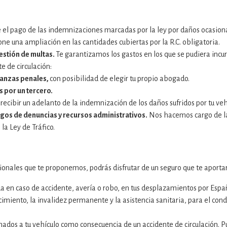
 el pago de las indemnizaciones marcadas por la ley por daños ocasiona
ne una ampliación en las cantidades cubiertas por la R.C. obligatoria.
estión de multas.
Te garantizamos los gastos en los que se pudiera incurr
e de circulación:
ianzas penales,
con posibilidad de elegir tu propio abogado.
 por un tercero.
recibir un adelanto de la indemnización de los daños sufridos por tu ve
rgos de denuncias y recursos administrativos.
Nos hacemos cargo de la 
la Ley de Tráfico.
cionales que te proponemos, podrás disfrutar de un seguro que te aporta
 en caso de accidente, avería o robo, en tus desplazamientos por España
cimiento, la invalidez permanente y la asistencia sanitaria, para el con
ados a tu vehículo como consecuencia de un accidente de circulación. Pu