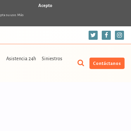
Acepto
epta su uso. Más
S
Asistencia 24h
Siniestros
Contáctanos