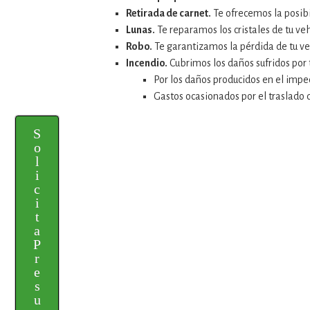
Retirada de carnet.
Te ofrecemos la posibi
Lunas.
Te reparamos los cristales de tu veh
Robo.
Te garantizamos la pérdida de tu veh
Incendio.
Cubrimos los daños sufridos por 
Por los daños producidos en el impe
Gastos ocasionados por el traslado 
S
o
l
i
c
i
t
a
P
r
e
s
u