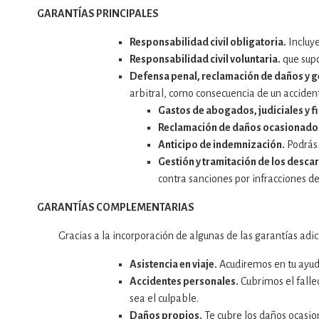
GARANTÍAS PRINCIPALES
Responsabilidad civil obligatoria.
Incluye
Responsabilidad civil voluntaria.
que supo
Defensa penal, reclamación de daños y g
arbitral, como consecuencia de un accident
Gastos de abogados, judiciales y f
Reclamación de daños ocasionados
Anticipo de indemnización.
Podrás 
Gestión y tramitación de los desca
contra sanciones por infracciones de 
GARANTÍAS COMPLEMENTARIAS
Gracias a la incorporación de algunas de las garantías adi
Asistencia en viaje.
Acudiremos en tu ayuda
Accidentes personales.
Cubrimos el falle
sea el culpable.
Daños propios.
Te cubre los daños ocasion