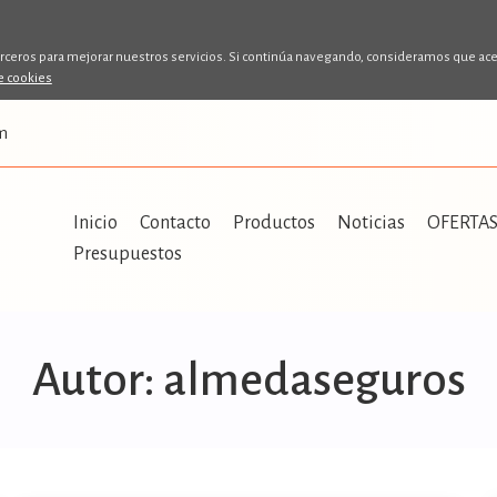
erceros para mejorar nuestros servicios. Si continúa navegando, consideramos que ac
de cookies
m
Inicio
Contacto
Productos
Noticias
OFERTA
Presupuestos
Autor:
almedaseguros