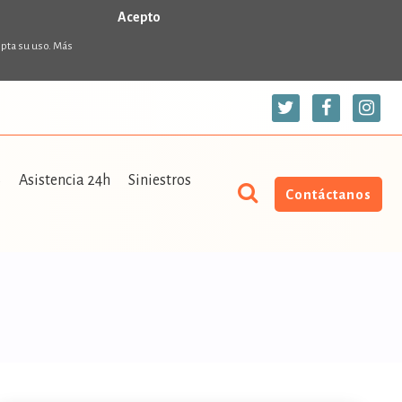
Acepto
epta su uso. Más
S
Asistencia 24h
Siniestros
Contáctanos